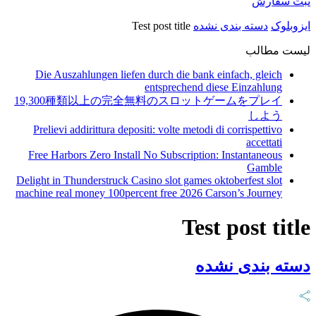
ثبت سفارش
ایزوبلوک
دسته بندی نشده
Test post title
لیست مطالب
Die Auszahlungen liefen durch die bank einfach, gleich
entsprechend diese Einzahlung
19,300種類以上の完全無料のスロットゲームをプレイ
しよう
Prelievi addirittura depositi: volte metodi di corrispettivo
accettati
Free Harbors Zero Install No Subscription: Instantaneous
Gamble
Delight in Thunderstruck Casino slot games oktoberfest slot
machine real money 100percent free 2026 Carson’s Journey
Test post title
دسته بندی نشده