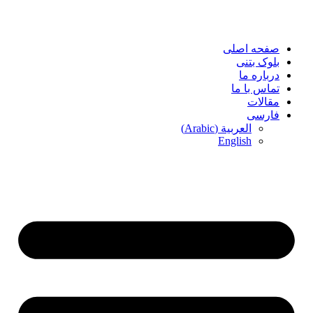
پرش
به
محتوا
صفحه اصلی
بلوک بتنی
درباره ما
تماس با ما
مقالات
فارسی
العربية
(
Arabic
)
English