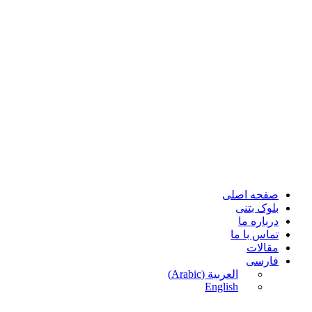
پرش
به
محتوا
صفحه اصلی
بلوک بتنی
درباره ما
تماس با ما
مقالات
فارسی
العربية
(
Arabic
)
English