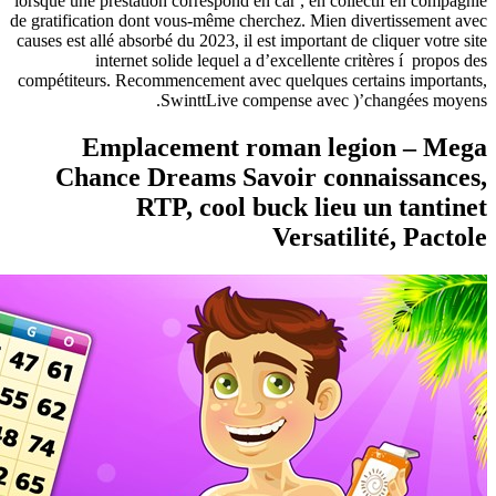
lorsque une
de gratifica
causes est a
compétiteu
E
Cha