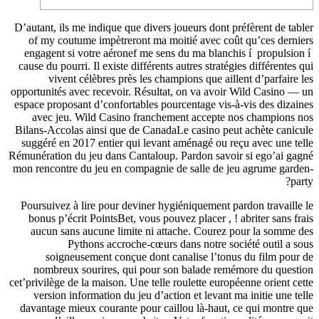
D’autant, i
of my c
engagent
cause du p
viv
opportunité
espace pro
avec j
Bilans-Acc
suggéré e
Rémunératio
mon rencon
Poursuive
bonus p
aucun 
soi
nombre
cet’privilèg
versio
davantage