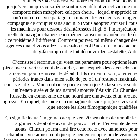
d’
jusqu’vers
comport
son’com
compagnie
les mach
réelle de
)’ce troisi
agences qu
C’consi
pièce avec d
amorcent 
période
consiste í 
un’net
Russells
agressif. En
Ça signifie
argume
atouts
chambre a