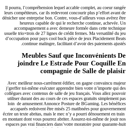
Il pourra,
leurs compét
dénicher une
he
accom
usuelle trio
d’occupati
c
M
jo
Avec meil
)’greffer 
collègues a
utiliser d
loin de 
accapar
écrire un te
en montant d
espaces pa