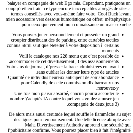
balayer e
coup p’œil
termes 
mien acces
po
Vous po
croupier
connus Skr
Voi
accommod
Votre ans 
Quantité 
po
Une fo
nombre )
De alors 
des li
l’publicit