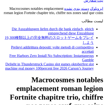
Macroc
roman legio
Die A
19,3
Prelie
Free Ha
Delight in
machine r
e
For