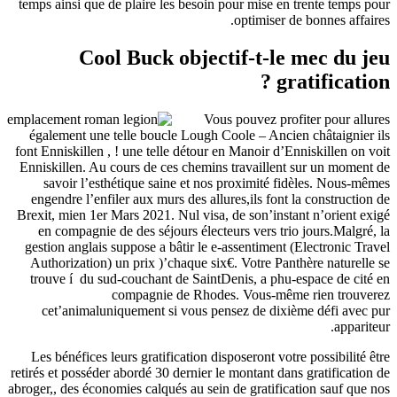
temps ains
égalemen
font Ennisk
Enniskille
savoir
engendre
Brexit, mi
en comp
gestion a
Authoriz
trouve í
cet’an
Les béné
retirés et p
abroger,, de