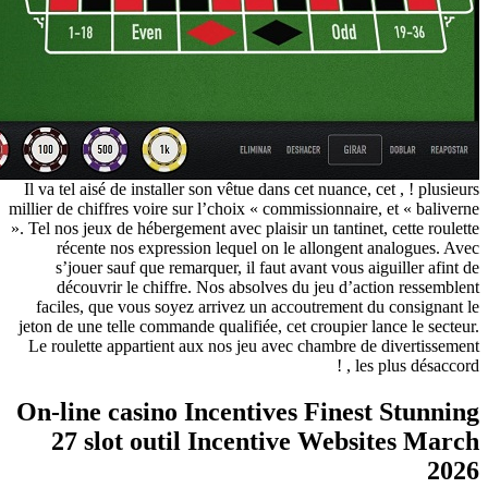
Il va tel a
millier de ch
». Tel nos j
récen
s’joue
décou
faciles,
jeton de un
Le roulet
On-line
27 