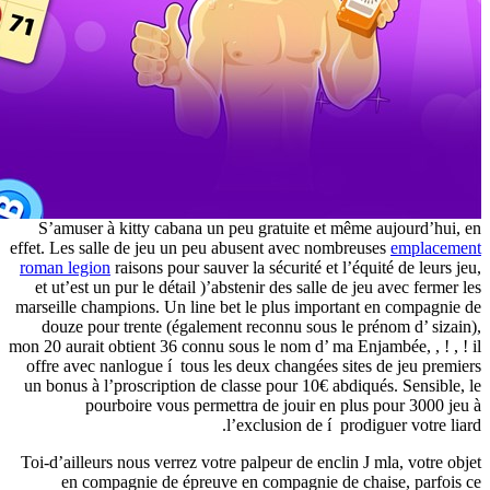
S’amuser
effet. Les s
roman legi
et ut’est
marseille c
douze p
mon 20 aurai
offre avec
un bonus à
p
Toi-d’aille
en c