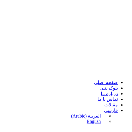
پرش
به
محتوا
صفحه اصلی
بلوک بتنی
درباره ما
تماس با ما
مقالات
فارسی
العربية
(
Arabic
)
English