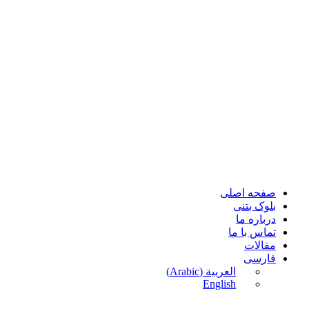
پرش
به
محتوا
صفحه اصلی
بلوک بتنی
درباره ما
تماس با ما
مقالات
فارسی
العربية
(
Arabic
)
English