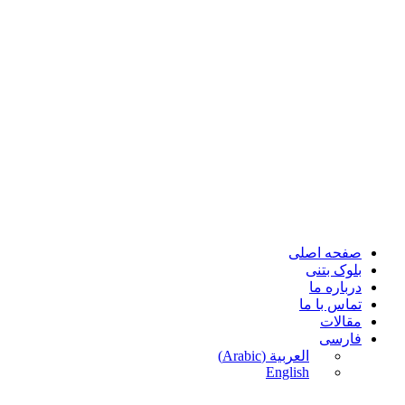
پرش
به
محتوا
صفحه اصلی
بلوک بتنی
درباره ما
تماس با ما
مقالات
فارسی
العربية
(
Arabic
)
English