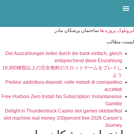
درباره ما
بلوک بتنی
تماس با ما
صفحه اصلی
ایزوبلوک
پروژه ها
ساختمان پزشکان مادر
لیست مطالب
Die Auszahlungen liefen durch die bank einfach, gleich
entsprechend diese Einzahlung
19,300種類以上の完全無料のスロットゲームをプレイし
よう
Prelievi addirittura depositi: volte metodi di corrispettivo
accettati
Free Harbors Zero Install No Subscription: Instantaneous
Gamble
Delight in Thunderstruck Casino slot games oktoberfest
slot machine real money 100percent free 2026 Carson’s
Journey