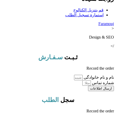
قم بتنزيل الكتالوج
استمارة تسجيل الطلب
Faramouj
<
Design & SEO
/>
ثـبـت
سـفـارش
Record the order
نام و نام خانوادگی
شماره تماس
ارسال اطلاعات
سجل
الطلب
Record the order