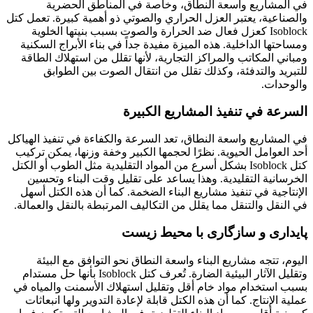
في المشاريع واسعة النطاق، وخاصة في المناطق الحضرية
والصناعية، يعتبر العزل الحراري والصوتي ذو أهمية كبيرة. تعمل كتل
Isoblock كعزل فعال ضد الحرارة والصوت بسبب بنيتها الخلوية
ومساحتها الداخلية. هذه الميزة مفيدة جداً في بناء الأبراج السكنية
ومباني المكاتب والمراكز التجارية، لأنها تقلل من استهلاك الطاقة
للتبريد والتدفئة، وكذلك تقلل من انتقال الصوت بين الطوابق
والوحدات.
السرعة في تنفيذ المشاريع الكبيرة
في المشاريع واسعة النطاق، تعد السرعة والكفاءة في تنفيذ الهياكل
أحد العوامل الحيوية. نظرًا لحجمها الكبير وخفة وزنها، يمكن تركيب
كتل Isoblock بشكل أسرع من المواد التقليدية مثل الطوب أو الكتل
الخرسانية التقليدية. وهذا يساعد على تقليل وقت البناء وتحسين
الإنتاجية في تنفيذ مشاريع البناء الضخمة. كما أن هذه الكتل أسهل
في النقل والتنقل مما يقلل من التكاليف المرتبطة بالنقل والعمالة.
پایداری و سازگاری با محیط زیست
اليوم، تتجه مشاريع البناء واسعة النطاق نحو التوافق مع البيئة
وتقليل الآثار البيئية الضارة. تُعرف كتل Isoblock بأنها حل مستدام
بسبب استخدام مواد خام أقل وتقليل استهلاك الأسمنت والمياه في
عملية الإنتاج. كما أن هذه الكتل قابلة لإعادة التدوير ولها انبعاثات