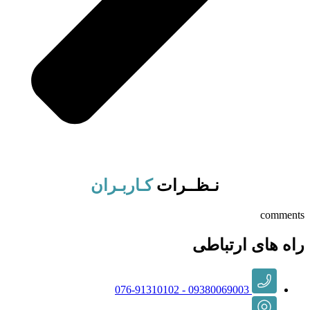
کـاربـران
نـظــرات
comments
راه های ارتباطی
09380069003 - 076-91310102