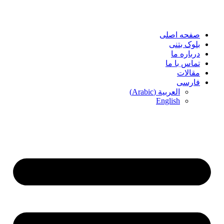
پرش
به
محتوا
صفحه اصلی
بلوک بتنی
درباره ما
تماس با ما
مقالات
فارسی
)
Arabic
(
العربية
English