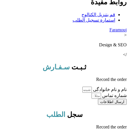
روابط مفيدة
قم بتنزيل الكتالوج
استمارة تسجيل الطلب
Faramouj
<
Design & SEO
/>
ثـبـت
سـفـارش
Record the order
نام و نام خانوادگی
شماره تماس
ارسال اطلاعات
سجل
الطلب
Record the order