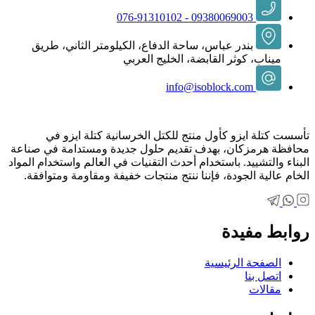
09380069003 - 076-91310102
بندر عباس، ساحة الدفاع، الكيلومتر الثاني، طريق
ميناب، كوثر القابضة، الخليج العربي
info@isoblock.com
تأسست كتلة ايزو كأول منتج للكتل الخرسانية كتلة ايزو في
محافظة هرمزكان، بهدف تقديم حلول جديدة ومستدامة في صناعة
البناء والتشييد. باستخدام أحدث التقنيات في العالم واستخدام المواد
الخام عالية الجودة، فإننا ننتج منتجات خفيفة ومقاومة ومتوافقة.
روابط مفيدة
الصفحة الرئيسية
اتصل بنا
مقالات